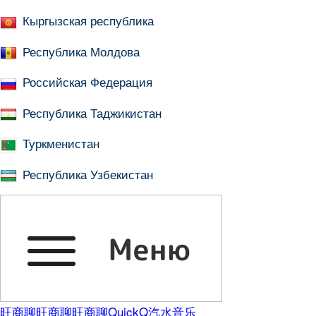
Кыргызская республика
Республика Молдова
Российская Федерация
Республика Таджикистан
Туркменистан
Республика Узбекистан
旺商聊
旺商聊
旺商聊
QuickQ
汽水音乐